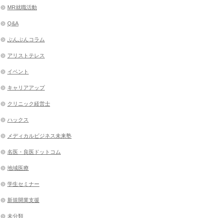
MR就職活動
Q&A
ぶんぶんコラム
アリストテレス
イベント
キャリアアップ
クリニック経営士
ハックス
メディカルビジネス未来塾
名医・良医ドットコム
地域医療
学生セミナー
新規開業支援
未分類