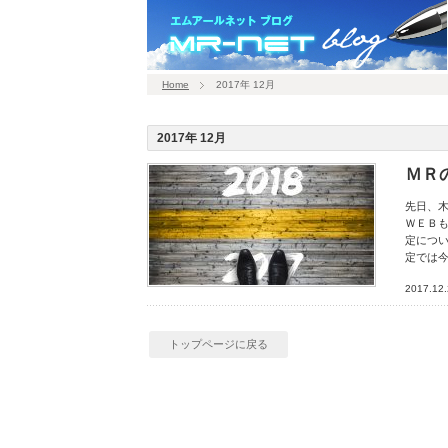
Home
2017年 12月
2017年 12月
ＭＲ
先日、
ＷＥＢ
定につ
定では
2017.12
トップページに戻る