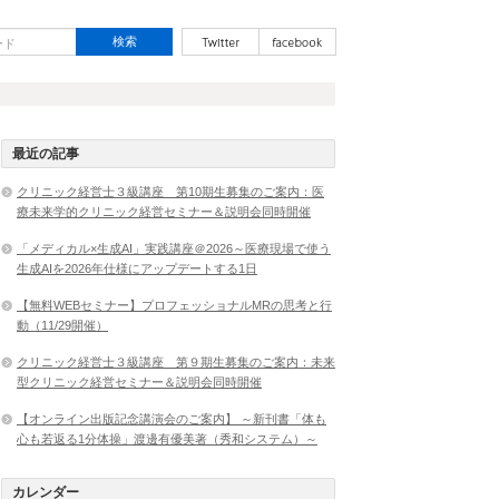
最近の記事
クリニック経営士３級講座 第10期生募集のご案内：医
療未来学的クリニック経営セミナー＆説明会同時開催
「メディカル×生成AI」実践講座＠2026～医療現場で使う
生成AIを2026年仕様にアップデートする1日
【無料WEBセミナー】プロフェッショナルMRの思考と行
動（11/29開催）
クリニック経営士３級講座 第９期生募集のご案内：未来
型クリニック経営セミナー＆説明会同時開催
【オンライン出版記念講演会のご案内】 ～新刊書「体も
心も若返る1分体操」渡邊有優美著（秀和システム）～
カレンダー