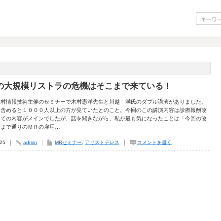
の大規模リストラの危機はそこまで来ている！
木村情報技術主催のセミナーで木村憲洋先生と川越 満氏のダブル講演がありました。
も含めると１０００人以上の方が見ていたとのこと。今回のこの講演内容は診療報酬改
いての内容がメインでしたが、話を聞きながら、私が最も気になったことは「今回の改
今まで通りのＭＲの雇用…
.25
admin
MRセミナー
,
アリストテレス
コメントを書く