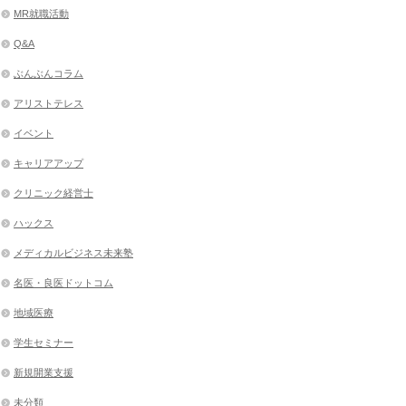
MR就職活動
Q&A
ぶんぶんコラム
アリストテレス
イベント
キャリアアップ
クリニック経営士
ハックス
メディカルビジネス未来塾
名医・良医ドットコム
地域医療
学生セミナー
新規開業支援
未分類