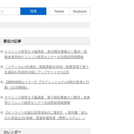
最近の記事
クリニック経営士３級講座 第10期生募集のご案内：医
療未来学的クリニック経営セミナー＆説明会同時開催
「メディカル×生成AI」実践講座＠2026～医療現場で使う
生成AIを2026年仕様にアップデートする1日
【無料WEBセミナー】プロフェッショナルMRの思考と行
動（11/29開催）
クリニック経営士３級講座 第９期生募集のご案内：未来
型クリニック経営セミナー＆説明会同時開催
【オンライン出版記念講演会のご案内】 ～新刊書「体も
心も若返る1分体操」渡邊有優美著（秀和システム）～
カレンダー