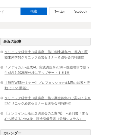
最近の記事
クリニック経営士３級講座 第10期生募集のご案内：医
療未来学的クリニック経営セミナー＆説明会同時開催
「メディカル×生成AI」実践講座＠2026～医療現場で使う
生成AIを2026年仕様にアップデートする1日
【無料WEBセミナー】プロフェッショナルMRの思考と行
動（11/29開催）
クリニック経営士３級講座 第９期生募集のご案内：未来
型クリニック経営セミナー＆説明会同時開催
【オンライン出版記念講演会のご案内】 ～新刊書「体も
心も若返る1分体操」渡邊有優美著（秀和システム）～
カレンダー