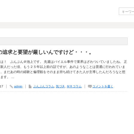
の追求と要望が厳しいんですけど・・・。
は！ ぶんぶん＠池上です。 先週はバイエル事件で業界はざわついていましたね。 正
が新人だった頃、もう２５年以上前の話ですが、あのようなことは普通に行われていま
ら、まだあの時の経験と倫理観をそのまま持ち続けてきた人が主導したんだろうなと想
ます。 …
.17
admin
ぶんぶんコラム
,
気づき
,
ＭＲコラム
コメントを書く