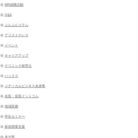
MR就職活動
Q&A
ぶんぶんコラム
アリストテレス
イベント
キャリアアップ
クリニック経営士
ハックス
メディカルビジネス未来塾
名医・良医ドットコム
地域医療
学生セミナー
新規開業支援
未分類