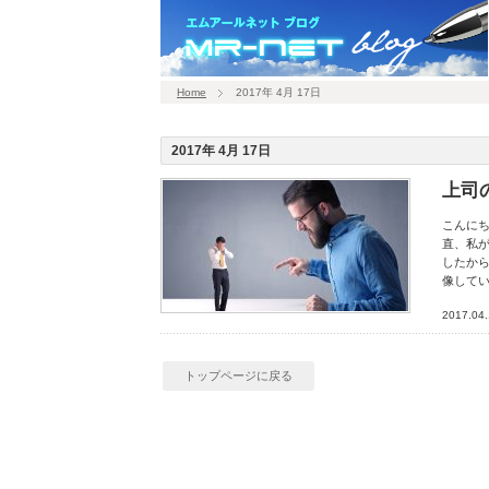
Home
2017年 4月 17日
2017年 4月 17日
上司
こんにち
直、私
したか
像してい
2017.04
トップページに戻る