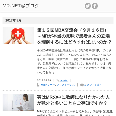
2017年 8月
第１２回MBA交流会（９月１６日）
～MRが本当の意味で患者さんの立場
を理解するにはどうすればよいのか？
今回のMBA交流会は患医ねっと代表の鈴木信行氏（のぶさ
ん）に講師をして頂くことになりました。 のぶさんはもと
もと第一製薬（現在の第一三共）に勤務の経験をお持ち
で、製薬業界についても精通されている方です。今は、患
者さんの立場から、様々なボランティアや啓もう活動に携
わっておられ…
2017.08.29
admin
MRセミナー
,
アリストテレス
コメントを書く
実はMRの中に教師になりたかった人
が意外と多いことをご存知ですか？
MRの皆さんにインタビューをしてみると、学生時代に教職
の課程を取り、実習に行ったり、塾で教えるバイトをして