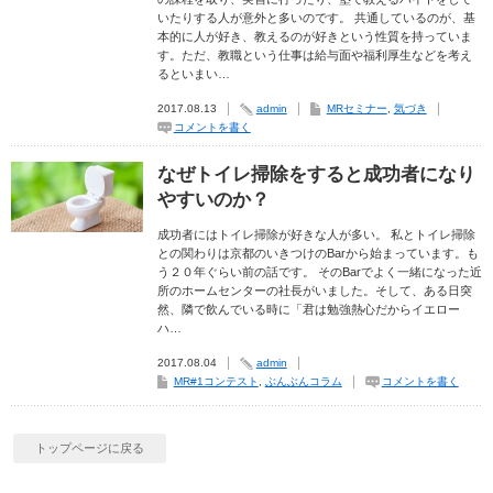
いたりする人が意外と多いのです。 共通しているのが、基
本的に人が好き、教えるのが好きという性質を持っていま
す。ただ、教職という仕事は給与面や福利厚生などを考え
るといまい…
2017.08.13
admin
MRセミナー
,
気づき
コメントを書く
なぜトイレ掃除をすると成功者になり
やすいのか？
成功者にはトイレ掃除が好きな人が多い。 私とトイレ掃除
との関わりは京都のいきつけのBarから始まっています。も
う２０年ぐらい前の話です。 そのBarでよく一緒になった近
所のホームセンターの社長がいました。そして、ある日突
然、隣で飲んでいる時に「君は勉強熱心だからイエロー
ハ…
2017.08.04
admin
MR#1コンテスト
,
ぶんぶんコラム
コメントを書く
トップページに戻る