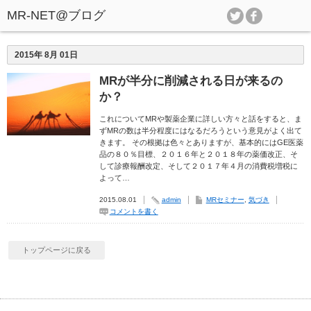
2015年 8月 01日
MRが半分に削減される日が来るの
か？
これについてMRや製薬企業に詳しい方々と話をすると、ま
ずMRの数は半分程度にはなるだろうという意見がよく出て
きます。 その根拠は色々とありますが、基本的にはGE医薬
品の８０％目標、２０１６年と２０１８年の薬価改正、そ
して診療報酬改定、そして２０１７年４月の消費税増税に
よって…
2015.08.01
admin
MRセミナー
,
気づき
コメントを書く
トップページに戻る