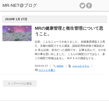
2018年 1月 27日
MRの健康管理と衛生管理について思
うこと。
以前、こんなニュースがありました。 結核集団感染２人死
亡、京都の病院で５６人感染…認知症男性徘徊で感染拡大
か 私も以前、担当だった病院です。 記事を読んで、その当
時の事を思い出しました。 こちらの病院だけではなく、多
くの病院で徘徊はあるし、ＭＲＳＡの感染なども…
2018.01.27
admin
ぶんぶんコラム
コメントを書く
トップページに戻る