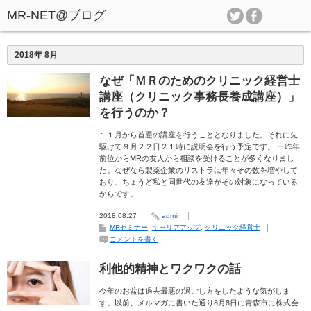
2018年 8月
なぜ「ＭＲのためのクリニック経営士
講座（クリニック事務長養成講座）」
を行うのか？
１１月から首題の講座を行うこととなりました。それに先
駆けて９月２２日２１時に説明会を行う予定です。 一昨年
前位からMRの友人から相談を受けることが多くなりまし
た。なぜなら製薬企業のリストラは年々その数を増やして
おり、ちょうど私と同世代の友達がその対象になっている
からです。 …
2018.08.27
admin
MRセミナー
,
キャリアアップ
,
クリニック経営士
コメントを書く
利他的精神とワクワクの話
今年のお盆は過去最悪の過ごし方をしたような気がしま
す。以前、メルマガに書いた通り8月8日に青森市に株式会