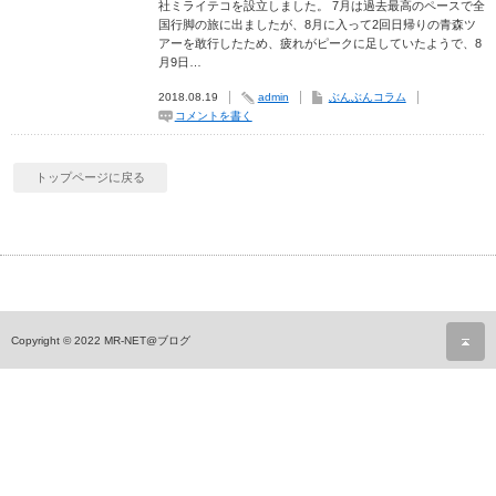
社ミライテコを設立しました。 7月は過去最高のペースで全
国行脚の旅に出ましたが、8月に入って2回日帰りの青森ツ
アーを敢行したため、疲れがピークに足していたようで、8
月9日…
2018.08.19
admin
ぶんぶんコラム
コメントを書く
トップページに戻る
ペ
Copyright © 2022
MR-NET@ブログ