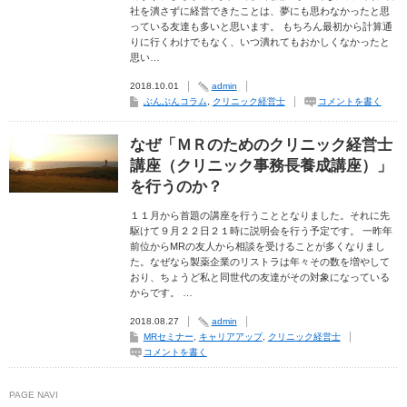
社を潰さずに経営できたことは、夢にも思わなかったと思
っている友達も多いと思います。 もちろん最初から計算通
りに行くわけでもなく、いつ潰れてもおかしくなかったと
思い…
2018.10.01
admin
ぶんぶんコラム
,
クリニック経営士
コメントを書く
なぜ「ＭＲのためのクリニック経営士
講座（クリニック事務長養成講座）」
を行うのか？
１１月から首題の講座を行うこととなりました。それに先
駆けて９月２２日２１時に説明会を行う予定です。 一昨年
前位からMRの友人から相談を受けることが多くなりまし
た。なぜなら製薬企業のリストラは年々その数を増やして
おり、ちょうど私と同世代の友達がその対象になっている
からです。 …
2018.08.27
admin
MRセミナー
,
キャリアアップ
,
クリニック経営士
コメントを書く
PAGE NAVI