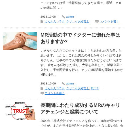
ートにおいては常に情報発信してきた立場で、最近、ＭＲ
の未来に関し…
2018.10.08
admin
ぶんぶんコラム
,
クリニック経営士
コメントを書く
MR活動の中でドクターに惚れた事は
ありますか?
いきなりなんだこのタイトルは！！と思われた方も多いと
思います。しかし、これは男女の仲とかそういう話ではあ
りません。仕事の中で人間的に惚れたかどうかという話で
す。 皆さんも経験した通り、大学を卒業して、製薬企業に
入社し、半年間研修を行い、そしてMR活動を開始するのが
MRの1年…
2018.10.06
admin
ぶんぶんコラム
,
クリニック経営士
,
気づき
コメントを書く
長期間にわたり成功するMRのキャリ
アチェンジと起業について
2000年に株式会社メディエンスを作って、18年が経つわけ
ですが、まさか平社員MRだった池上がこんなに長い間、会