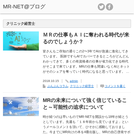
クリニック経営士
ＭＲの仕事もＡＩに奪われる時代が来
るのでしょうか？
皆さんもご存知の通りこの2〜3年でAIが急速に進化してき
ています。 医師ですらAIでカバーできるところがどんどん
わかってきて、多くの有資格者の仕事が省力化できる時代
がそこまで来ています。MRの仕事も間違いなくAIとネット
がそのシェアを奪っていく時代になると思っています。 …
2018.10.15
admin
ぶんぶんコラム
,
クリニック経営士
コメントを書く
MRの未来について強く信じているこ
と～可能性の追求について
時が経つのは早いものでMR-NETを開設から18年が経とう
としています。先週も「１８年前から見ていますよ」とい
うメールコメントを頂いて、ひそかに感動しておりまし
た。今までにMR向けの本を4冊出版し、MRの自己啓発サポ